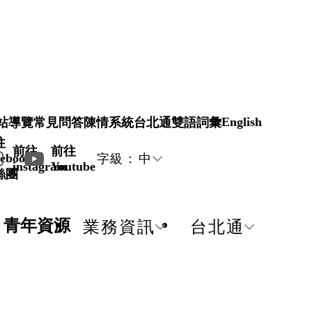
English
站導覽
常見問答
陳情系統
台北通
雙語詞彙
往
前往
前往
ebook
字級：
中
instagram
Youtube
絲團
青年資源
業務資訊
台北通