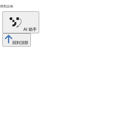
關閉對話框
AI 助手
回到頂部