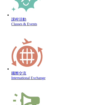
課程活動
Classes & Events
國際交流
International Exchange