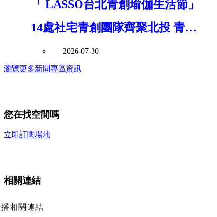
「 LASSO台北青創瑜伽生活節」
14處社宅青創團隊齊聚北投 青年
局串聯青年創意打造社區共好新風
2026-07-30
瀏覽更多新聞專區資訊
景
您在找空間嗎
立即訂閱場地
相關連結
輪播相關連結