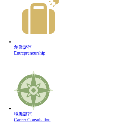
創業諮詢
Entrepreneurship
職涯諮詢
Career Consultation