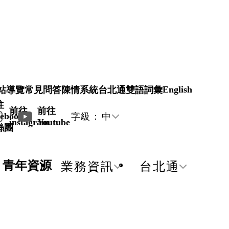
English
站導覽
常見問答
陳情系統
台北通
雙語詞彙
往
前往
前往
ebook
字級：
中
instagram
Youtube
絲團
青年資源
業務資訊
台北通