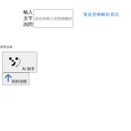
輸入
發送想暸解的資訊
文字
詢問
關閉對話框
AI 助手
回到頂部