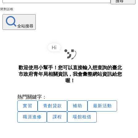
搜尋
關閉對話框
全站搜尋
歡迎使用小幫手！您可以直接輸入想查詢的臺北
市政府青年局相關資訊，我會彙整網站資訊給您
喔！
熱門關鍵字：
實習
青創貸款
補助
最新活動
職涯進修
課程
場館租借