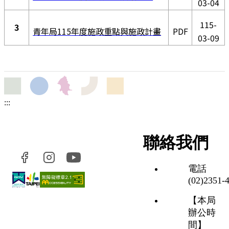
03-04
115-
3
青
年局115
年度施政重點與施政計畫
PDF
03-09
:::
聯絡我們
電話
(02)2351‑
【本局
辦公時
間】