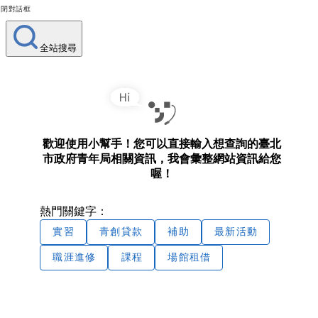
關閉對話框
全站搜尋
歡迎使用小幫手！您可以直接輸入想查詢的臺北
市政府青年局相關資訊，我會彙整網站資訊給您
喔！
熱門關鍵字：
實習
青創貸款
補助
最新活動
職涯進修
課程
場館租借