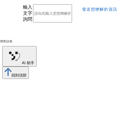
輸入
發送想暸解的資訊
文字
詢問
關閉對話框
AI 助手
回到頂部