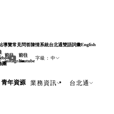
English
站導覽
常見問答
陳情系統
台北通
雙語詞彙
往
前往
前往
ebook
字級：
中
instagram
Youtube
絲團
青年資源
業務資訊
台北通