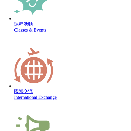
課程活動
Classes & Events
國際交流
International Exchange