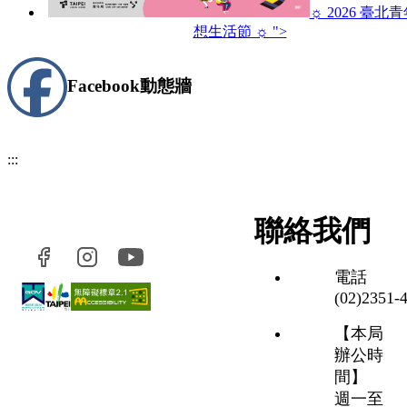
☼ 2026 臺北
想生活節 ☼ ">
Facebook
動態牆
:::
聯絡我們
電話
(02)2351‑
【本局
辦公時
間】
週一至