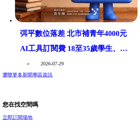
弭平數位落差 北市補青年4000元
AI工具訂閱費 18至35歲學生、應
屆畢業生皆可補 低收入戶加碼至
2026-07-29
瀏覽更多新聞專區資訊
8000元
您在找空間嗎
立即訂閱場地