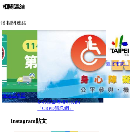
相關連結
輪播相關連結
臺北市志工管理整合平台
身心障礙者權利公約
「CRPD資訊網」
Instagram
貼文