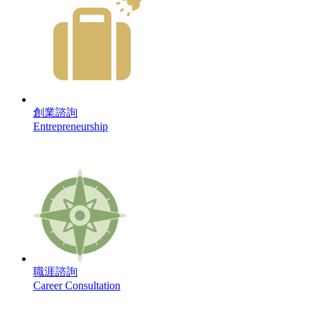
創業諮詢
Entrepreneurship
職涯諮詢
Career Consultation