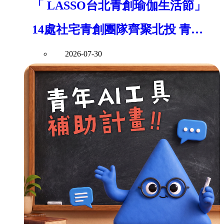
「 LASSO台北青創瑜伽生活節」
14處社宅青創團隊齊聚北投 青年
局串聯青年創意打造社區共好新風
2026-07-30
景