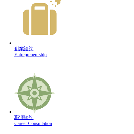
創業諮詢
Entrepreneurship
職涯諮詢
Career Consultation