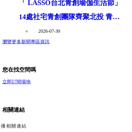
「 LASSO台北青創瑜伽生活節」
14處社宅青創團隊齊聚北投 青年
局串聯青年創意打造社區共好新風
2026-07-30
瀏覽更多新聞專區資訊
景
您在找空間嗎
立即訂閱場地
相關連結
輪播相關連結