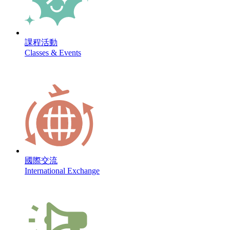
課程活動
Classes & Events
國際交流
International Exchange