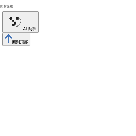
關閉對話框
AI 助手
回到頂部