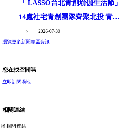
「 LASSO台北青創瑜伽生活節」
14處社宅青創團隊齊聚北投 青年
局串聯青年創意打造社區共好新風
2026-07-30
瀏覽更多新聞專區資訊
景
您在找空間嗎
立即訂閱場地
相關連結
輪播相關連結