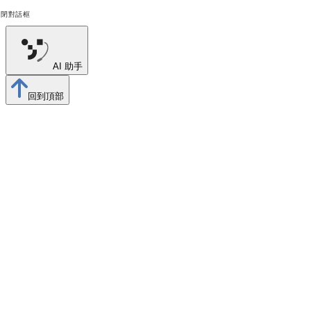
關閉對話框
AI 助手
回到頂部