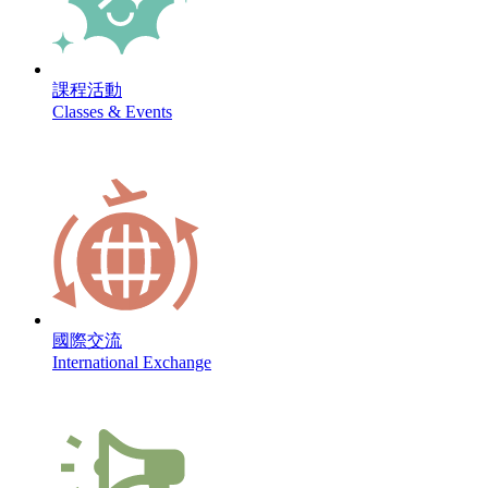
課程活動
Classes & Events
國際交流
International Exchange