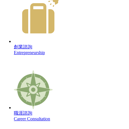
創業諮詢
Entrepreneurship
職涯諮詢
Career Consultation