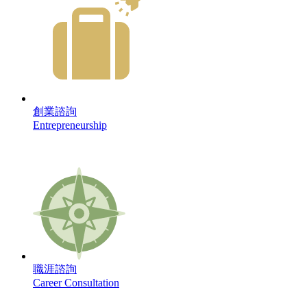
創業諮詢
Entrepreneurship
職涯諮詢
Career Consultation