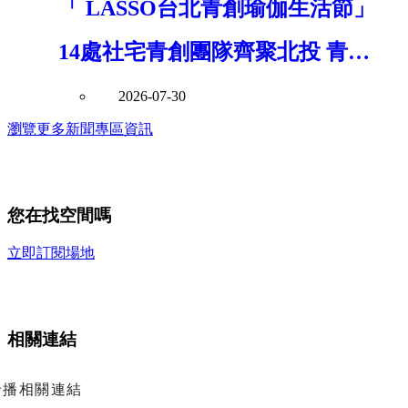
「 LASSO台北青創瑜伽生活節」
14處社宅青創團隊齊聚北投 青年
局串聯青年創意打造社區共好新風
2026-07-30
瀏覽更多新聞專區資訊
景
您在找空間嗎
立即訂閱場地
相關連結
輪播相關連結