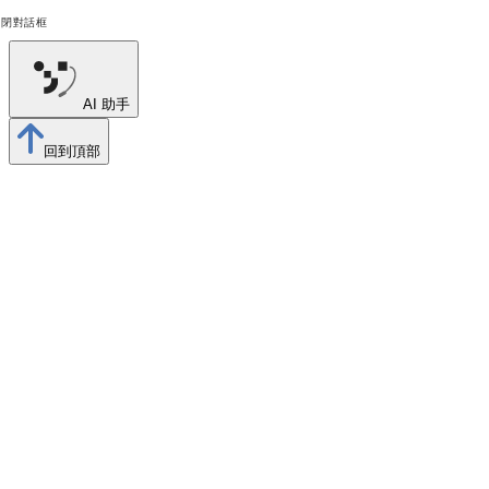
關閉對話框
AI 助手
回到頂部