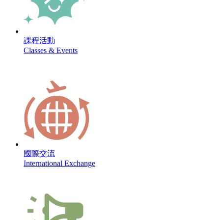
課程活動
Classes & Events
國際交流
International Exchange