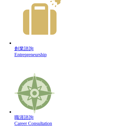
創業諮詢
Entrepreneurship
職涯諮詢
Career Consultation