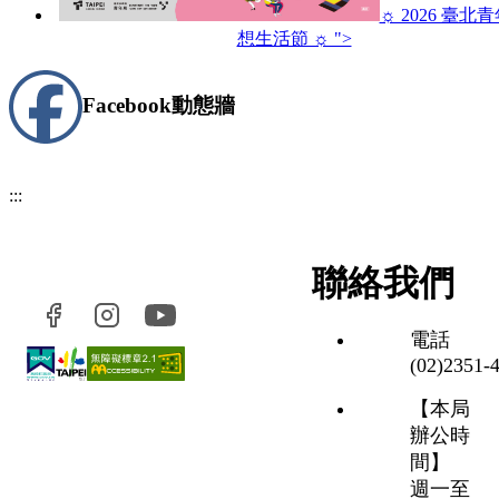
☼ 2026 臺北
想生活節 ☼ ">
Facebook
動態牆
:::
聯絡我們
電話
(02)2351‑
【本局
辦公時
間】
週一至