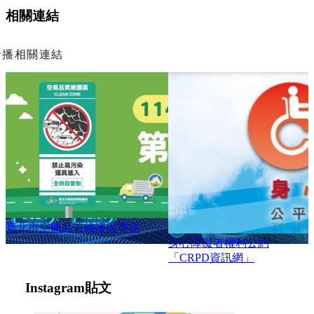
相關連結
輪播相關連結
臺北市志工管理整合平台
身心障礙者權利公約
「CRPD資訊網」
Instagram
貼文