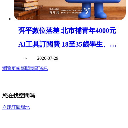
弭平數位落差 北市補青年4000元
AI工具訂閱費 18至35歲學生、應
屆畢業生皆可補 低收入戶加碼至
2026-07-29
瀏覽更多新聞專區資訊
8000元
您在找空間嗎
立即訂閱場地