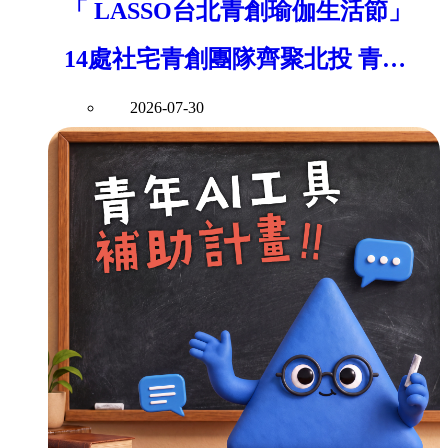
「 LASSO台北青創瑜伽生活節」
14處社宅青創團隊齊聚北投 青年
局串聯青年創意打造社區共好新風
2026-07-30
景