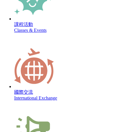
課程活動
Classes & Events
國際交流
International Exchange