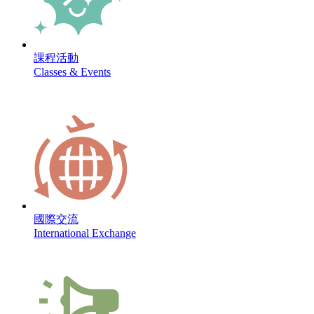
課程活動
Classes & Events
國際交流
International Exchange