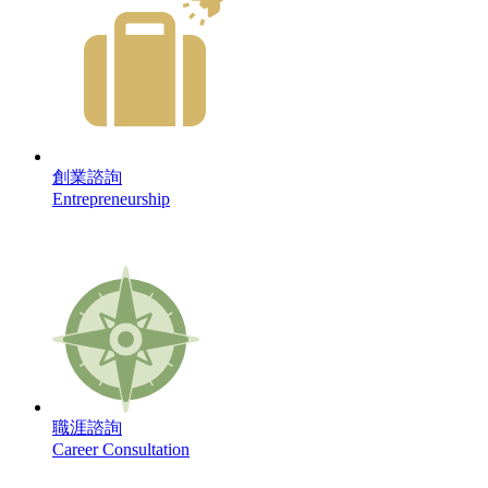
創業諮詢
Entrepreneurship
職涯諮詢
Career Consultation