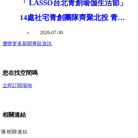
「 LASSO台北青創瑜伽生活節」
14處社宅青創團隊齊聚北投 青年
局串聯青年創意打造社區共好新風
2026-07-30
瀏覽更多新聞專區資訊
景
您在找空間嗎
立即訂閱場地
相關連結
輪播相關連結