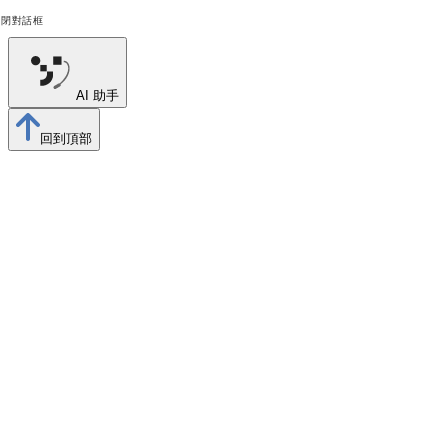
關閉對話框
AI 助手
回到頂部