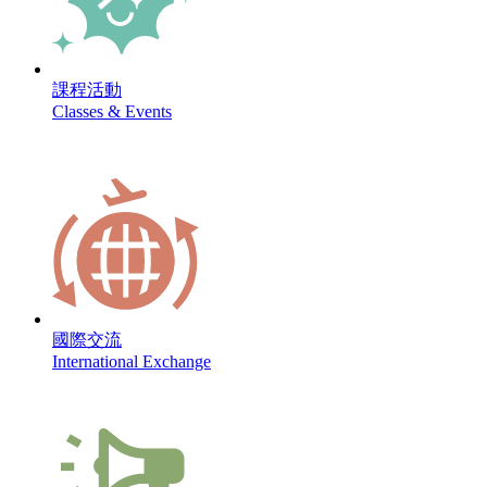
課程活動
Classes & Events
國際交流
International Exchange