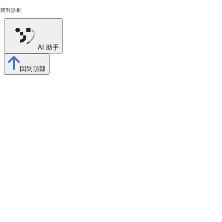
關閉對話框
AI 助手
回到頂部