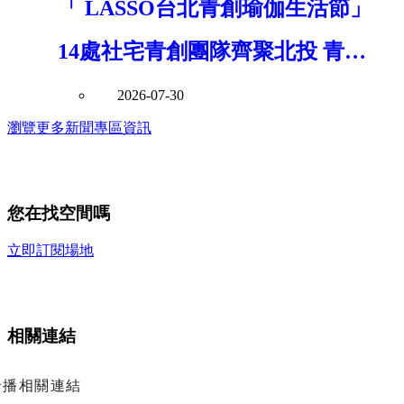
「 LASSO台北青創瑜伽生活節」
14處社宅青創團隊齊聚北投 青年
局串聯青年創意打造社區共好新風
2026-07-30
瀏覽更多新聞專區資訊
景
您在找空間嗎
立即訂閱場地
相關連結
輪播相關連結