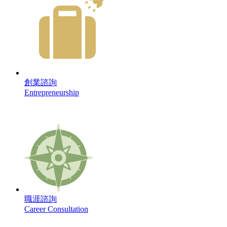
創業諮詢
Entrepreneurship
職涯諮詢
Career Consultation